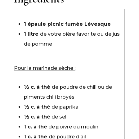
1 épaule picnic fumée Lévesque
1 litre
de votre bière favorite ou de jus
de pomme
Pour la marinade sèche :
½ c. à thé
de poudre de chili ou de
piments chili broyés
½ c. à thé
de paprika
½ c. à thé
de sel
1 c. à thé
de poivre du moulin
1 c. à thé
de poudre d’ail