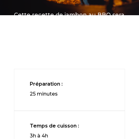
Cette recette de jambon au BBQ sera
assurément un coup de coeur. Elle
marie les succulentes saveurs du
méchoui avec le goût délicieux du
jambon fumé Lévesque.
Préparation :
25 minutes
Temps de cuisson :
3h à 4h