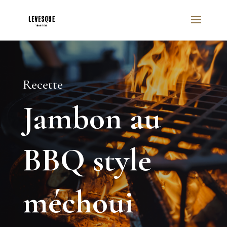
Recette
Jambon au
BBQ style
méchoui